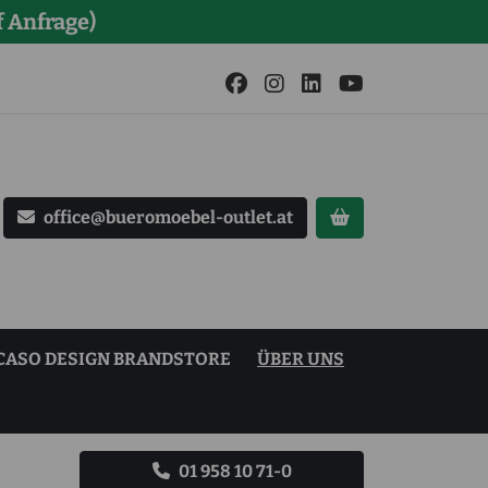
 Anfrage)
office@bueromoebel-outlet.at
CASO DESIGN BRANDSTORE
ÜBER UNS
01 958 10 71-0