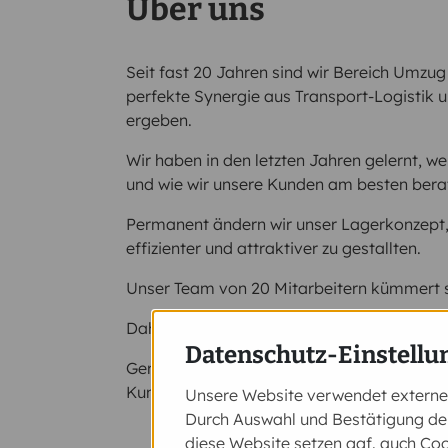
Über uns
Seit fast 20 Jahren sind wir Bereich Umzug
perfekte Synergie aus Transport-Logisti
ergeben.
Wir haben in den letzten Jahren gelernt,
und wie wir unsere Kunden am besten bera
Permanent ändern wir unser Lagerkonzept
effizienter und attraktiver zu gestallten.
Unser Team von 20 Mitarbeitern kümmert si
Daher sind wir in der Lage, Aufträge jeglic
Datenschutz-Einstellu
Gerne begrüßen wir Sie an unserem Standor
Kundenparkplätze sind ausreichend vorha
Unsere Website verwendet externe D
Durch Auswahl und Bestätigung der
diese Website setzen ggf. auch Coo