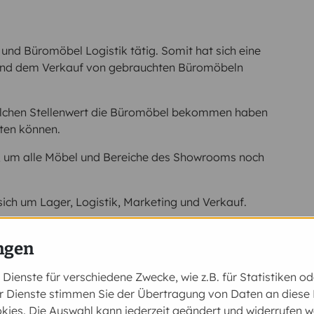
 und Büromöbel Logistik tätig. Somit hat sich eine
k und dem Verkauf von gebrauchten Büromöbeln
 welchen Stellenwert die Büromöbel bekommen haben
ten können.
, um alle Möbel und Bereiche des Showrooms noch
ch um Lager, Logistik, Marketing und Verkauf.
her Größe für Sie abzuwickeln.
ngen
t in 1230 Wien, Erlaaer Straße 165!
nden.
ienste für verschiedene Zwecke, wie z.B. für Statistiken o
 Dienste stimmen Sie der Übertragung von Daten an diese D
kies. Die Auswahl kann jederzeit geändert und widerrufen w